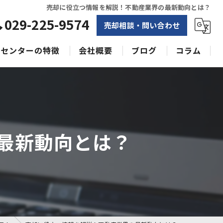
売却に役立つ情報を解説！不動産業界の最新動向とは？
029-225-9574
売却相談・問い合わせ
センターの特徴
会社概要
ブログ
コラム
相続
水戸不動産売却相談センター
土地
空き家
最新動向とは？
戸建て
収益物件