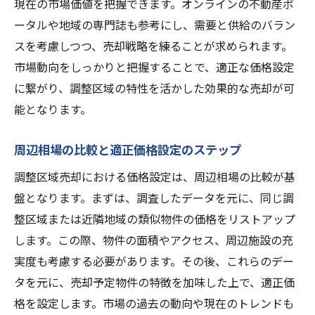
地域住民との協働による土地利用の促進
現在の市場価値を把握できます。オンラインの不動産ポ
ータルや地域の専門誌も参考にし、需要と供給のバラン
調整区域における開発の可能性を探る
スを考慮しつつ、売却戦略を練ることが求められます。
信頼できる不動産業者の選び方と売却活動での
市場動向をしっかりと把握することで、適正な価格設定
ポイント
に繋がり、調整区域の特性を活かした効果的な売却が可
実績と評判で選ぶ不動産業者の見極め方
能となります。
業者との信頼関係構築の重要性
専門家のアドバイスを受けるメリット
周辺相場の比較と適正価格設定のステップ
売却活動を円滑に進めるための業者選定
調整区域売却における価格設定は、周辺相場の比較が基
不動産業者との効果的なコミュニケーショ
盤となります。まずは、調査したデータを元に、同じ調
ン術
整区域または近隣地域の類似物件の価格をリストアップ
業者と共に取り組む売却戦略の立案
します。この際、物件の面積やアクセス、周辺施設の充
調整区域の特徴を理解し売却に活かす方法
実度も考慮する必要があります。その後、これらのデー
タを元に、売却予定物件の特徴を加味した上で、適正価
調整区域の歴史とその背景を学ぶ
格を設定します。市場の過去の動向や現在のトレンドも
地域特有の制約とその影響を知る