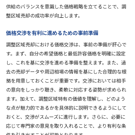
土地利用制限を超えた売却のための準備と提案
供給のバランスを意識した価格戦略を立てることで、調
のコツ
整区域売却の成功率が向上します。
土地利用制限の理解とその克服法
制限を活かした売却プランの提案
価格交渉を有利に進めるための事前準備
土地利用計画の作成とその実現可能性
調整区域売却における価格交渉は、事前の準備が肝心で
規制緩和を見据えた準備と交渉術
す。まず、自分の希望価格と最低許容価格を明確に設定
し、これを基に交渉を進める準備を整えます。また、過
行政との連携による売却活動の推進
去の売却データや周辺相場の情報を基にした合理的な根
調整区域の独自性を活かした売却提案
拠を用意しておくことが重要です。交渉においては相手
競争の激しい市場で調整区域売却を成功させる
の意向をしっかり聴き、柔軟に対応する姿勢が求められ
ための秘訣
ます。加えて、調整区域特有の価値を理解し、どのよう
競争状況を分析するための市場調査
な点が魅力的であるかを具体的に説明できるようにして
売却プロセスにおける差別化戦略
おくと、交渉がスムーズに進行します。さらに、必要に
競合他社の動向を踏まえた売却プラン
応じて専門家の意見を取り入れることで、より有利な条
成功する売却活動のためのタイミング
件を引き出すことが可能となります。