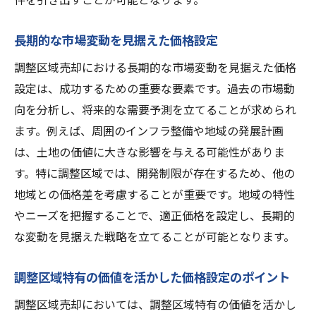
マーケティング活動の効果的な展開方法
長期的な市場変動を見据えた価格設定
購入者に訴求するための独自の魅力
調整区域売却における長期的な市場変動を見据えた価格
不動産業者との連携を強化して調整区域売却を
設定は、成功するための重要な要素です。過去の市場動
スムーズに進める方法
向を分析し、将来的な需要予測を立てることが求められ
業者と共に策定する売却戦略の重要性
ます。例えば、周囲のインフラ整備や地域の発展計画
チームワークを活かした効果的な売却活動
は、土地の価値に大きな影響を与える可能性がありま
情報共有とコミュニケーションの強化
す。特に調整区域では、開発制限が存在するため、他の
業者のネットワークを活かした市場調査
地域との価格差を考慮することが重要です。地域の特性
契約条件の見直しと柔軟な対応策
やニーズを把握することで、適正価格を設定し、長期的
連携による売却活動の効率化と成功事例
な変動を見据えた戦略を立てることが可能となります。
調整区域特有の価値を活かした価格設定のポイント
調整区域売却においては、調整区域特有の価値を活かし