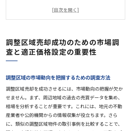
方法
周辺相場の比較と適正価格設定のステップ
需要と供給のバランスを見極めた価格戦略
価格交渉を有利に進めるための事前準備
調整区域売却成功のための市場調
長期的な市場変動を見据えた価格設定
査と適正価格設定の重要性
調整区域特有の価値を活かした価格設定の
ポイント
土地利用可能性を最大限に活かすための調整区
調整区域の市場動向を把握するための調査方法
域売却戦略
調整区域売却を成功させるには、市場動向の把握が欠か
調整区域内で可能な土地利用形態の確認
せません。まず、周辺地域の過去の売買データを集め、
地域特性を踏まえた利用提案の作成
相場を分析することが重要です。これには、地元の不動
環境規制と土地利用の調整方法
産業者や公的機関からの情報収集が役立ちます。さら
利用可能性を高めるための法的手続き
に、類似の調整区域物件の取引事例を比較することで、