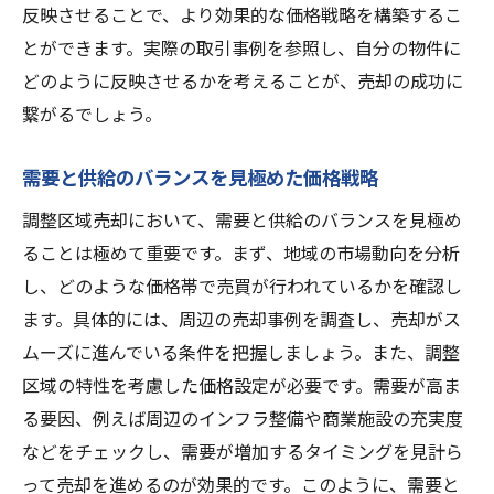
反映させることで、より効果的な価格戦略を構築するこ
調整区域特有の資産価値を活かす売却法
とができます。実際の取引事例を参照し、自分の物件に
地域コミュニティとの協調による売却活動
どのように反映させるかを考えることが、売却の成功に
調整区域の魅力を引き出すプレゼンテーシ
繋がるでしょう。
ョン手法
成功事例から学ぶ効果的な売却アプローチ
需要と供給のバランスを見極めた価格戦略
茨城県那珂市における調整区域売却の市場動向
調整区域売却において、需要と供給のバランスを見極め
とトレンド
ることは極めて重要です。まず、地域の市場動向を分析
最新の市場動向を把握する情報源
し、どのような価格帯で売買が行われているかを確認し
那珂市特有の市場トレンドを分析
ます。具体的には、周辺の売却事例を調査し、売却がス
ムーズに進んでいる条件を把握しましょう。また、調整
地域経済の動向が売却に与える影響
区域の特性を考慮した価格設定が必要です。需要が高ま
過去の売却事例から見る市場の変化
る要因、例えば周辺のインフラ整備や商業施設の充実度
今後の市場予測と売却戦略への応用
などをチェックし、需要が増加するタイミングを見計ら
地域住民のニーズを反映した売却方法
って売却を進めるのが効果的です。このように、需要と