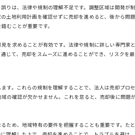
き誤りは、法律や規制の理解不足です。調整区域は開発が
調整区域売却を法人が進める際の要点
域の土地利用計画を確認せずに売却を進めると、後から問題
調整区域の不動産売却で法人が成功するには
を踏むことが重要です。
調整区域売却で法人が達成すべき目標
法人が成功する調整区域売却の要因
意見を求めることが有効です。法律や規制に詳しい専門家
調整区域売却で法人が採るべきアプローチ
を通じて、売却をスムーズに進めることができ、リスクを最
調整区域売却で法人が考慮すべき市場動向
法人が調整区域売却で得るべき結果
調整区域売却で法人が成功するための条件
します。これらの規制を理解することで、法人は売却プロ
法人のための調整区域売却ガイド
地域の確認が欠かせません。これを怠ると、売却後に問題
調整区域売却を法人が理解するための基礎
法人が調整区域売却で参考にする情報源
なるため、地域特有の要件を把握することも重要です。た
調整区域売却で法人が備えるためのガイド
分に理解した上で、売却を進めることで、トラブルを避け