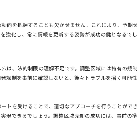
法人向け調整区域売却の利益を上げる戦略
調整区域売却で法人が収益を確保する方法
法人が調整区域売却で利益を得るための知識
の動向を把握することも欠かせません。これにより、予期
携を強化し、常に情報を更新する姿勢が成功の鍵となるで
調整区域売却で法人が実現する収益アップ法
し穴は、法的制限の理解不足です。調整区域には特有の規
開発規制を事前に確認しないと、後々トラブルを招く可能
ポートを受けることで、適切なアプローチを行うことがで
を実現できるでしょう。調整区域売却の成功には、事前の