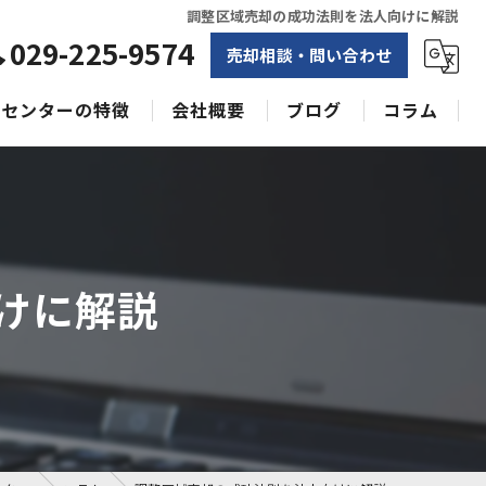
調整区域売却の成功法則を法人向けに解説
029-225-9574
売却相談・問い合わせ
センターの特徴
会社概要
ブログ
コラム
相続
水戸不動産売却相談センター
土地
空き家
けに解説
戸建て
収益物件