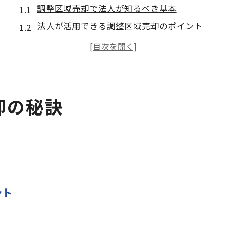
調整区域売却で法人が知るべき基本
法人が活用できる調整区域売却のポイント
調整区域売却成功には法人の戦略が鍵
法人向け調整区域売却の具体的手法
調整区域売却で法人が直面する課題と対策
法人が検討すべき調整区域売却のメリット
却の秘訣
調整区域売却で法人が注意すべき点
調整区域売却で法人が避けるべき誤り
法人が知るべき調整区域売却の法規制
調整区域売却で法人が直面するリスク
法人向け調整区域売却の注意事項
ント
調整区域売却で法人が陥る落とし穴
法人に役立つ調整区域売却の事前知識