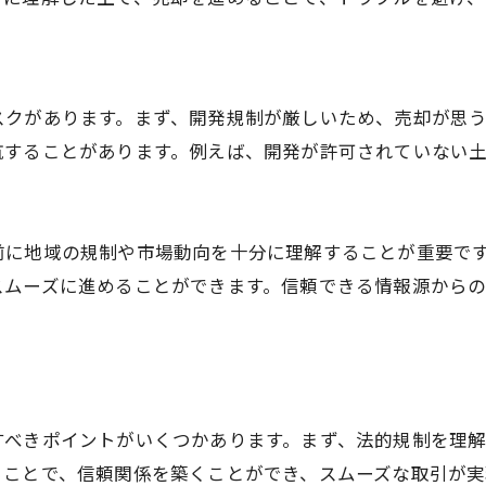
法人向け調整区域売却の詳細な手引き
調整区域売却で法人が活用するリソース
法人が調整区域売却で利用するべきノウハウ
法人が知るべき調整区域売却のコツ
スクがあります。まず、開発規制が厳しいため、売却が思
航することがあります。例えば、開発が許可されていない
調整区域売却で法人がスムーズに進める手法
法人が調整区域売却で把握すべき要点
調整区域売却で法人が注意すべき細部
前に地域の規制や市場動向を十分に理解することが重要で
法人向け調整区域売却の隠れたコツ
スムーズに進めることができます。信頼できる情報源から
調整区域売却で法人が活用する実践テクニック
法人が調整区域売却で成功するための秘訣
調整区域売却で法人が利益を上げる方法
法人が調整区域売却で最大化する利益の方法
すべきポイントがいくつかあります。まず、法的規制を理
調整区域売却で法人が追求すべき収益性
ることで、信頼関係を築くことができ、スムーズな取引が実