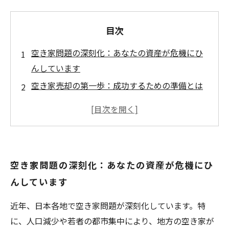
目次
空き家問題の深刻化：あなたの資産が危機にひ
んしています
空き家売却の第一歩：成功するための準備とは
マーケティング戦略で売却を加速：買い手を引
き寄せる秘訣
信頼できる不動産業者との出会い：適切な相談
方法について
空き家問題の深刻化：あなたの資産が危機にひ
実際の成功事例から学ぼう：空き家売却のリア
んしています
ルなストーリー
空き家売却を通じて地域活性化を目指す：新た
近年、日本各地で空き家問題が深刻化しています。特
な一歩を踏み出そう
に、人口減少や若者の都市集中により、地方の空き家が