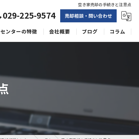
空き家売却の手続きと注意点
029-225-9574
売却相談・問い合わせ
センターの特徴
会社概要
ブログ
コラム
相続
水戸不動産売却相談センター
土地
空き家
点
戸建て
収益物件