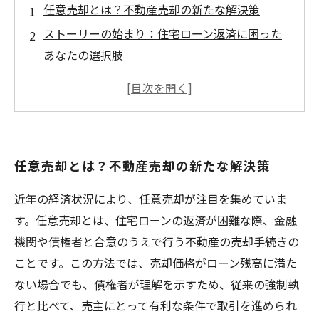
任意売却とは？不動産売却の新たな解決策
ストーリーの始まり：住宅ローン返済に困った
あなたの選択肢
任意売却のプロセス：専門家のサポートで安心
の道を進む
任意売却による債務の軽減と心の解放
急がれる資金調達：任意売却で得られるスピー
任意売却とは？不動産売却の新たな解決策
ド感
相談のステップ：専門家と共に進める不動産売
近年の経済状況により、任意売却が注目を集めていま
却
す。任意売却とは、住宅ローンの返済が困難な際、金融
未来への一歩：任意売却を活用した新たな生活
機関や債権者と合意のうえで行う不動産の売却手続きの
への挑戦
ことです。この方法では、売却価格がローン残高に満た
ない場合でも、債権者が理解を示すため、従来の強制執
行と比べて、売主にとって有利な条件で取引を進められ