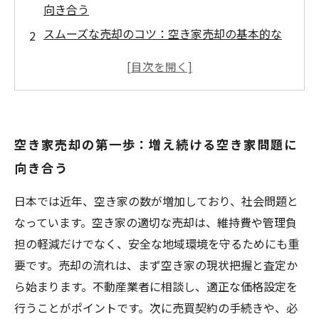
向き合う
スムーズな売却のコツ：空き家売却の基本的な
流れを理解しよう
注意すべきポイント：空き家特有の法的・手続
き上のハードルとは？
トラブル回避術：維持費や管理負担を軽減しな
空き家売却の第一歩：増え続ける空き家問題に
がら売却を成功させる方法
向き合う
安心して売るために：空き家売却の全ステップ
を振り返り最適な判断を
日本では近年、空き家の数が増加しており、社会問題と
専門家が教える空き家売却の最新事情とよくあ
なっています。空き家の適切な売却は、維持費や管理負
る質問まとめ
担の軽減だけでなく、安全な地域環境を守るためにも重
空き家を資産に変える！売却後の活用アイデア
要です。売却の流れは、まず空き家の現状把握と査定か
と未来展望
ら始まります。不動産業者に相談し、適正な価格設定を
行うことがポイントです。次に売買契約の手続きや、必