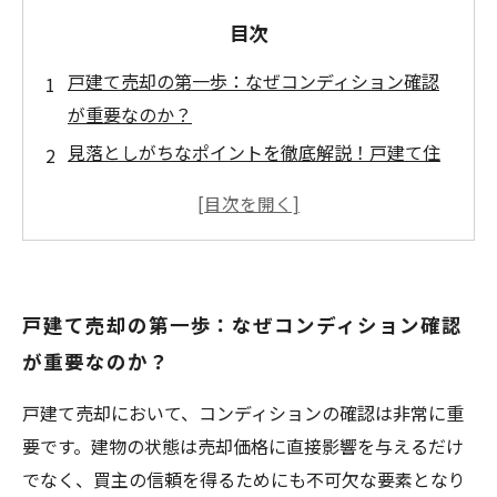
目次
戸建て売却の第一歩：なぜコンディション確認
が重要なのか？
見落としがちなポイントを徹底解説！戸建て住
宅の劣化チェック法
専門家直伝のメンテナンス術で売却価格をアッ
プさせるには？
トラブル回避の秘密とは？価格交渉に強くなる
戸建て売却の第一歩：なぜコンディション確認
コンディション管理法
が重要なのか？
安心して売却を成功させる！戸建て住宅の最終
チェックと準備のまとめ
戸建て売却において、コンディションの確認は非常に重
初めてでも安心！戸建て売却のコンディション
要です。建物の状態は売却価格に直接影響を与えるだけ
確認で押さえるべき基礎知識
でなく、買主の信頼を得るためにも不可欠な要素となり