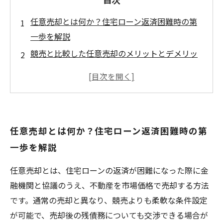
任意売却とは何か？住宅ローン返済困難時の第
一歩を解説
競売と比較した任意売却のメリットとデメリッ
トを深掘り
任意売却の手続きの流れと債権者交渉のポイン
トをケース別に紹介
実際の相談事例から学ぶ、任意売却で負担軽減
任意売却とは何か？住宅ローン返済困難時の第
を実現した体験談
一歩を解説
任意売却を成功させるための注意点と安心して
売却を進める秘訣
任意売却とは、住宅ローンの返済が困難になった際に金
任意売却を知ることで見えてくる不動産売却の
融機関と協議のうえ、不動産を市場価格で売却する方法
新たな選択肢
です。通常の売却と異なり、競売よりも柔軟な条件設定
任意売却相談で不安を解消！信頼できる相談先
が可能で、売却後の残債務についても交渉できる場合が