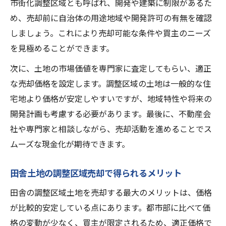
相続土地の管理負担を減らす調整区域売却術
市街化調整区域とも呼ばれ、開発や建築に制限があるた
め、売却前に自治体の用途地域や開発許可の有無を確認
調整区域売却で相続土地の負担を軽減する
しましょう。これにより売却可能な条件や買主のニーズ
方法
を見極めることができます。
調整区域売却が相続後の管理に与える効果
次に、土地の市場価値を専門家に査定してもらい、適正
調整区域売却で発生する手続きと注意点
な売却価格を設定します。調整区域の土地は一般的な住
相続土地の調整区域売却で節税を図るコツ
宅地より価格が安定しやすいですが、地域特性や将来の
調整区域売却のタイミングと資産管理戦略
開発計画も考慮する必要があります。最後に、不動産会
茨城県下妻市における調整区域売却の落とし穴
社や専門家と相談しながら、売却活動を進めることでス
と対策
ムーズな現金化が期待できます。
調整区域売却で陥りやすい失敗事例の共有
調整区域売却時に注意したい法的リスク
田舎土地の調整区域売却で得られるメリット
調整区域売却で相場を見誤る原因と対策
田舎の調整区域土地を売却する最大のメリットは、価格
調整区域売却前に確認すべき重要ポイント
が比較的安定している点にあります。都市部に比べて価
調整区域売却時のトラブル予防対策の実践
格の変動が少なく、買主が限定されるため、適正価格で