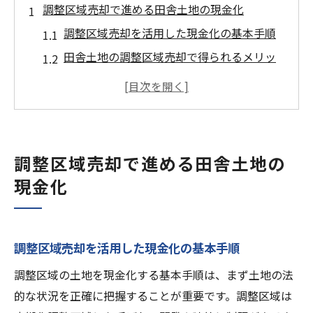
調整区域売却で進める田舎土地の現金化
調整区域売却を活用した現金化の基本手順
田舎土地の調整区域売却で得られるメリッ
ト
調整区域売却時に注意すべき法的ポイント
現金化を成功させる調整区域売却の流れ
調整区域売却の専門家活用法と実践例
調整区域売却で進める田舎土地の
下妻市の田舎土地売却に強い調整区域の特徴
現金化
調整区域売却で重視すべき土地の特性とは
下妻市の調整区域売却に適した土地条件
調整区域売却が有利になる周辺環境の影響
調整区域売却を活用した現金化の基本手順
田舎土地の調整区域売却と市場動向の関係
調整区域の土地を現金化する基本手順は、まず土地の法
調整区域売却を成功させる土地評価の視点
的な状況を正確に把握することが重要です。調整区域は