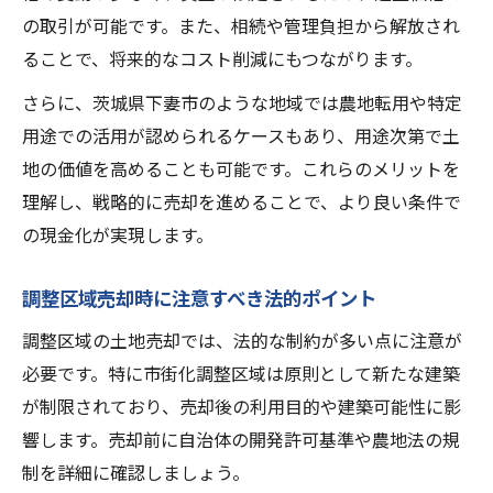
法
の取引が可能です。また、相続や管理負担から解放され
ることで、将来的なコスト削減にもつながります。
調整区域の土地を有利に売却する戦略とは
調整区域売却で高値を目指す交渉テクニッ
さらに、茨城県下妻市のような地域では農地転用や特定
ク
用途での活用が認められるケースもあり、用途次第で土
調整区域売却を有利に進める宣伝方法
地の価値を高めることも可能です。これらのメリットを
理解し、戦略的に売却を進めることで、より良い条件で
調整区域売却のタイミング選びと戦略策定
の現金化が実現します。
調整区域売却時の買主選定と条件調整術
調整区域売却で競争力を高める魅力の伝え
調整区域売却時に注意すべき法的ポイント
方
調整区域の土地売却では、法的な制約が多い点に注意が
売却相場を押さえた調整区域の土地活用ポイン
必要です。特に市街化調整区域は原則として新たな建築
ト
が制限されており、売却後の利用目的や建築可能性に影
調整区域売却における適正相場の見極め方
響します。売却前に自治体の開発許可基準や農地法の規
調整区域売却を踏まえた土地活用アイデア
制を詳細に確認しましょう。