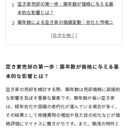
空き家売却の第一歩：築年数が価格に与える基
本的な影響とは？
築年数による空き家の価値変動：劣化と市場ニ
ーズの狭間で
空き家管理の重要性：築年数が経っても高値で
売るための秘訣
築年数を踏まえた戦略的な空き家売却の進め方
空き家売却の第一歩：築年数が価格に与える基
と注意点
本的な影響とは？
築年数が長い空き家でも売却成功！価格を最大
化する具体的な方法
空き家の売却を検討する際、築年数は売却価格に直接的
築年数と空き家市場の現状分析：売却価格に影
な影響を及ぼす重要な要素です。築年数が長い空き家
響を与えるトレンド
は、経年劣化や設備の老朽化が進んでいる場合が多く、
空き家売却で失敗しないために知っておきたい
その結果として修繕費用の増加や見た目の劣化などが価
築年数の見方と対策
格評価にマイナスに働きがちです。また、築浅の物件と