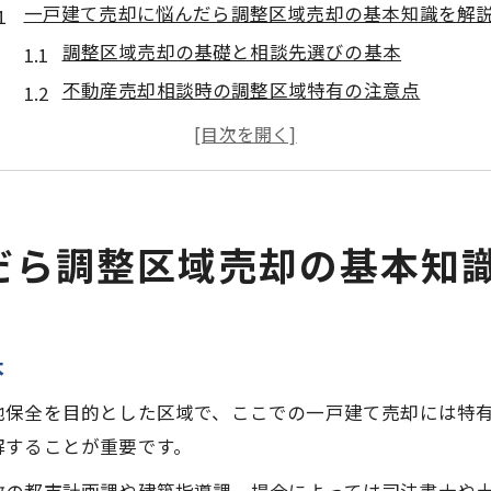
一戸建て売却に悩んだら調整区域売却の基本知識を解
調整区域売却の基礎と相談先選びの基本
不動産売却相談時の調整区域特有の注意点
家を売りたい時の調整区域売却の流れ解説
調整区域売却で知っておきたい無料相談活用法
調整区域売却時にやってはいけないポイント
調整区域売却に適した相談窓口の選び方ガイド
だら調整区域売却の基本知
調整区域売却に強い相談窓口の見極め方
家の売却で相談すべき窓口と選び方のコツ
不動産売却相談に適した無料窓口活用術
本
土地売却相談や司法書士への相談の流れ
地保全を目的とした区域で、ここでの一戸建て売却には特
調整区域売却で安心できる相談先の特徴
解することが重要です。
初めてでも安心して進める調整区域売却の流れ