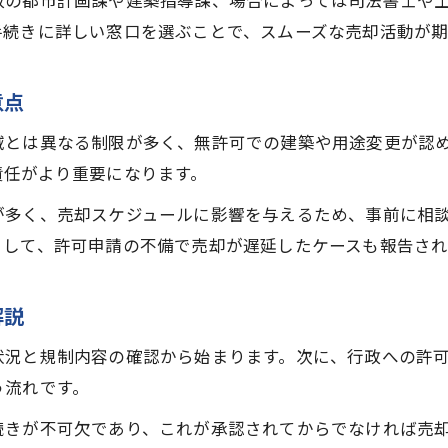
政の都市計画課や建築指導課、場合によっては司法書士や
調整区域売却の相談から完了までの流れ
手続きに詳しい窓口を選ぶことで、スムーズな売却活動が期
家を売りたい人向け調整区域売却の手順解説
調整区域売却の無料相談を活用した進め方
意点
一括査定サービスで調整区域売却の相場確認
域とは異なる制限が多く、無許可での建築や用途変更が認
司法書士と連携した調整区域売却の進行方法
責任がより重要になります。
不動産売却で注意したい調整区域の落とし穴とは
が多く、売却スケジュールに影響を与えるため、事前に相
調整区域売却でよくある落とし穴に注意
として、許可申請の不備で売却が遅延したケースも報告され
家の売却でやってはいけない調整区域の例
相談窓口選びで失敗しない調整区域売却術
解説
調整区域売却時に避けたいトラブル事例
状況と規制内容の確認から始まります。次に、行政への許
不動産売却相談で見逃しやすい注意点
う流れです。
調整区域売却の無料相談サービスを活用する方法
続きが不可欠であり、これが承認されてからでなければ売
調整区域売却に役立つ無料相談の使い方