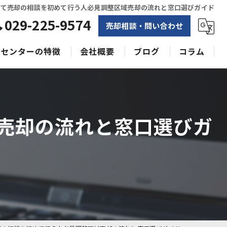
建て売却の相談を初めて行う人必見調整区域売却の流れと窓口選びガイド
029-225-9574
売却相談・問い合わせ
センターの特徴
会社概要
ブログ
コラム
相続
水戸不動産売却相談センター
土地
売却の流れと窓口選びガ
空き家
戸建て
収益物件