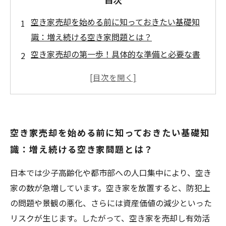
空き家売却を始める前に知っておきたい基礎知
識：増え続ける空き家問題とは？
空き家売却の第一歩！具体的な準備と必要な書
類をチェックしよう
スムーズな売却のために押さえるべき重要ポイ
ントとは？専門家が解説する手続きの流れ
トラブルを防ぐための注意点と空き家ならでは
空き家売却を始める前に知っておきたい基礎知
の売却のコツ
識：増え続ける空き家問題とは？
空き家売却完了までの全工程まとめ：最後まで
安心して手放すために
日本では少子高齢化や都市部への人口集中により、空き
空き家売却のメリットとデメリットを比較！賢
家の数が急増しています。空き家を放置すると、防犯上
く資産を活用する方法
の問題や景観の悪化、さらには資産価値の減少といった
最新の空き家対策と売却市場の動向：今後目指
リスクが生じます。したがって、空き家を売却し有効活