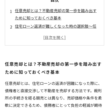
任意売却とは？不動産売却の第一歩を踏み出す
ために知っておくべき基本
住宅ローン返済が難しくなった時の選択肢〜任
意売却のメリットとデメリットを理解する
任意売却の全過程を徹底解説！債権者との交渉
から売却完了までの流れ
裁判所を介さずに進める任意売却〜競売と比較
任意売却とは？不動産売却の第一歩を踏み出す
したスムーズな取引の秘密
ために知っておくべき基本
任意売却を成功させるポイントとは？安心して
不動産売却を進めるための実践ガイド
任意売却とは、住宅ローンの返済が困難になった際に、
不動産売却の基本を押さえよう〜任意売却以外
債権者と直接交渉して不動産を売却する方法です。裁判
の方法とその特徴
所の手続きを経る競売とは異なり、売却価格や条件を柔
経済的に厳しい時でも諦めない！任意売却で新
軟に決定できるため、債務者にとって負担の軽減が期待