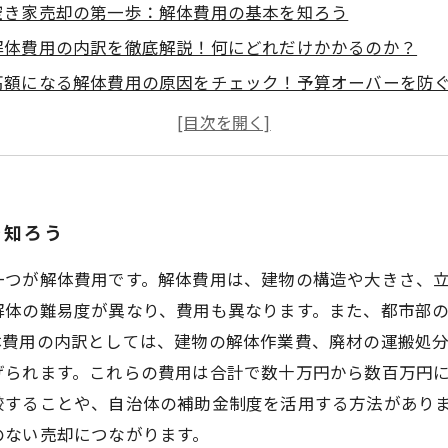
空き家売却の第一歩：解体費用の基本を知ろう
解体費用の内訳を徹底解説！何にどれだけかかるのか？
高額になる解体費用の原因をチェック！予算オーバーを防
費用を抑えるコツとは？賢く解体費用を節約するポイント
解体費用を理解して空き家売却をスムーズに成功させる秘
空き家売却を検討中のあなたへ！解体費用の最新相場と注
これで安心！空き家解体費用の疑問を解消する完全ガイド
を知ろう
一つが解体費用です。解体費用は、建物の構造や大きさ、
解体の難易度が異なり、費用も異なります。また、都市部
体費用の内訳としては、建物の解体作業費、廃材の運搬処
げられます。これらの費用は合計で数十万円から数百万円
較することや、自治体の補助金制度を活用する方法があり
のない売却につながります。