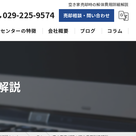
空き家売却時の解体費用詳細解説
029-225-9574
売却相談・問い合わせ
センターの特徴
会社概要
ブログ
コラム
相続
水戸不動産売却相談センター
土地
空き家
解説
戸建て
収益物件